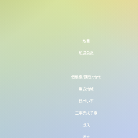
地目
私道負担
借地権/期間/地代
用途地域
建ぺい率
工事完成予定
ガス
汚水