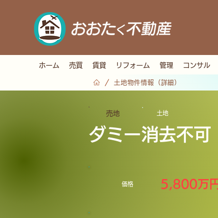
ホーム
売買
賃貸
リフォーム
管理
コンサル
/
土地物件情報（詳細）
売地
土地
ダミー消去不可
5,800万
価格