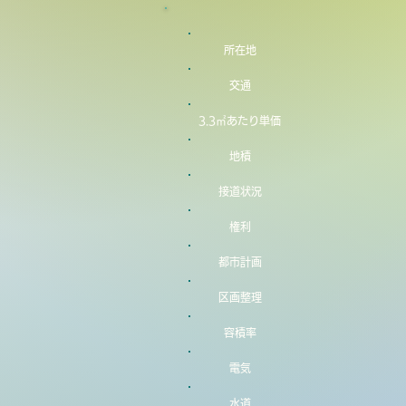
所在地
交通
3.3㎡あたり単価
地積
接道状況
権利
都市計画
区画整理
容積率
電気
水道