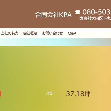
☎︎ 080-50
合同会社KPA
東京都大田区下丸子
当社の魅力
会社概要
お問い合わせ
Q&A
円
37.18坪
坪数